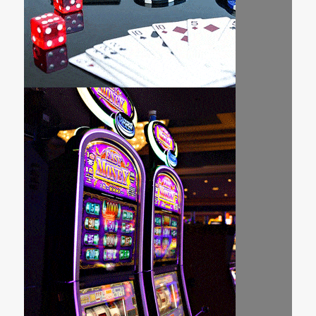
spelen in casino's wereldwijd. Roulette games worden
gekenmerkt door hun eenvoudigheid en hoge
geluksfactor. Door de jaren heen hebben roulettegames
de platteland casino's waar het eerst veelvuldig
gespeeld werd ingeruild voor de grootste casino's ter
wereld. Zodoende zijn zowel online roulette als roulette
in casi...
Craps
Hou jij van stress en hectiek? Dan zijn craps games hét
kansspel voor jou! Bij dit spannende dobbelstenenspel
heb je volop inzetkansen en bovendien een garantie aan
spektakel. Dit is dé plek om meer te weten te komen
over craps games! ...