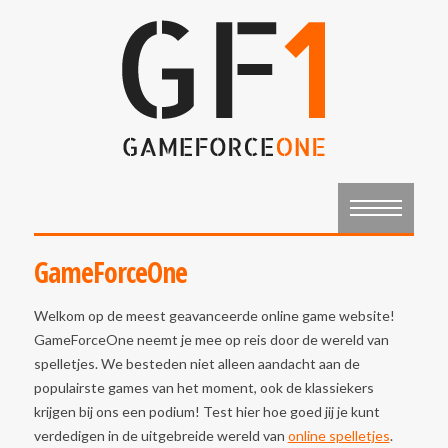
GameForceOne
Welkom op de meest geavanceerde online game website!
GameForceOne neemt je mee op reis door de wereld van
spelletjes. We besteden niet alleen aandacht aan de
populairste games van het moment, ook de klassiekers
krijgen bij ons een podium! Test hier hoe goed jij je kunt
verdedigen in de uitgebreide wereld van
online spelletjes
.