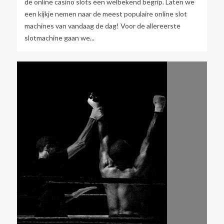
de online casino slots een welbekend begrip. Laten we
een kijkje nemen naar de meest populaire online slot
machines van vandaag de dag! Voor de allereerste
slotmachine gaan we...