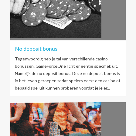
No deposit bonus
Tegenwoordig heb je tal van verschillende casino
bonussen. GameForceOne licht er eentje specifiek uit.
Namelijk de no deposit bonus. Deze no deposit bonus is
in het leven geroepen zodat spelers eerst een casino of
bepaald spel uit kunnen proberen voordat je je er...